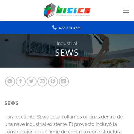
Skip
to
content
477 331 1739
Industrial
SEWS
SEWS
Para el cliente
Sews
desarrollamos oficinas dentro de
una nave industrial existente. El proyecto incluyó la
construcción de un firme de concreto con estructura